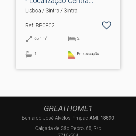
- Localização Centra.​..
Lisboa / Sintra / Sintra
Ref
: BP0802
2
65.1
m
2
1
Em execução
GREATHOME1
Bernardo José Alvélos Pimpão
AMI: 18890
Calçada de São Pedro, 68, R/c
2710-504