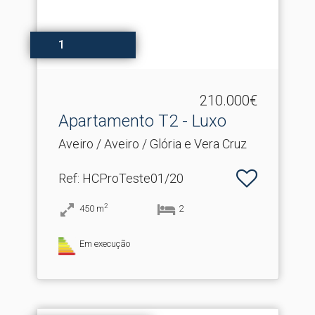
1
210.000€
Apartamento T2 - Luxo
Aveiro / Aveiro / Glória e Vera Cruz
Ref
: HCProTeste01/20
2
450
m
2
Em execução